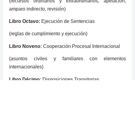
(recursos ordinarios y extraordinarios, apelación,
amparo indirecto, revisión)
Libro Octavo:
Ejecución de Sentencias
(reglas de cumplimiento y ejecución)
Libro Noveno:
Cooperación Procesal Internacional
(asuntos civiles y familiares con elementos
internacionales)
Libro Décimo:
Disposiciones Transitorias
(incluye reforma 16‑12‑2024, implementación gradual
hasta el 01‑04‑2027)
Cambios con la reforma DOF 16‑12‑2024
Según el decreto publicado en DOF el 16 de