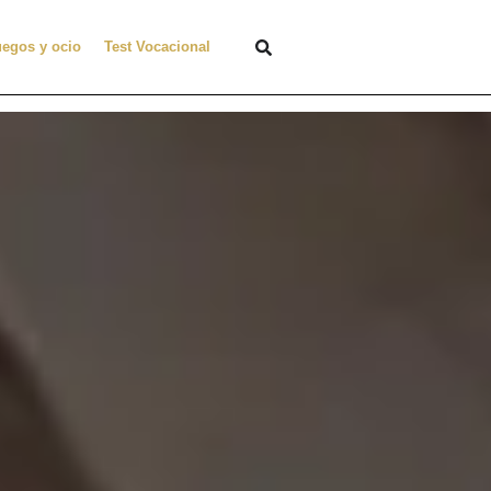
uegos y ocio
Test Vocacional